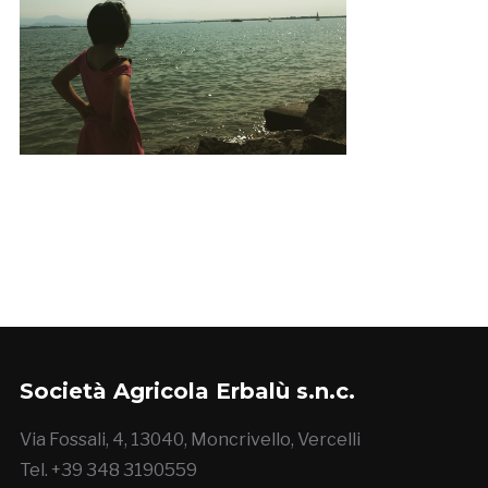
Società Agricola Erbalù s.n.c.
Via Fossali, 4, 13040, Moncrivello, Vercelli
Tel. +39 348 3190559