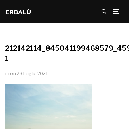
ERBALÙ
TOGG
212142114_845041199468579_45
1
in
on
23 Luglio 2021