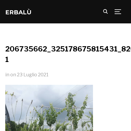
ERBALÙ
TOGG
206735662_325178675815431_82
1
in
on
23 Luglio 2021