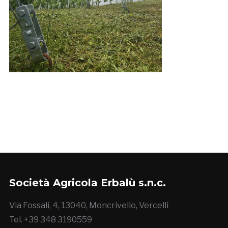
Società Agricola Erbalù s.n.c.
Via Fossali, 4, 13040, Moncrivello, Vercelli
Tel. +39 348 3190559