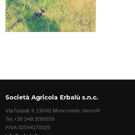
Società Agricola Erbalù s.n.c.
Via Fossali, 4, 13040, Moncrivello, Vercelli
Tel. +39 348 3190559
P.IVA 02594170025